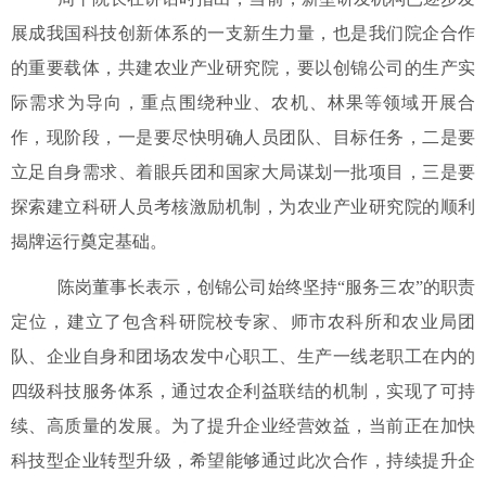
展成我国科技创新体系的一支新生力量，也是我们院企合作
的重要载体，共建农业产业研究院，要以创锦公司的生产实
际需求为导向，重点围绕种业、农机、林果等领域开展合
作，现阶段，一是要尽快明确人员团队、目标任务，二是要
立足自身需求、着眼兵团和国家大局谋划一批项目，三是要
探索建立科研人员考核激励机制，为农业产业研究院的顺利
揭牌运行奠定基础。
陈岗董事长表示，创锦公司始终坚持
“
服务三农
”
的职责
定位，建立了包含科研院校专家、师市农科所和农业局团
队、企业自身和团场农发中心职工、生产一线老职工在内的
四级科技服务体系，
通过
农企利益联结
的
机制，实现
了
可持
续、高质量
的
发展
。
为了提升企业经营效益，当前正在加快
科技型企业转型升级，希望能够通过此次合作，持续提升
企