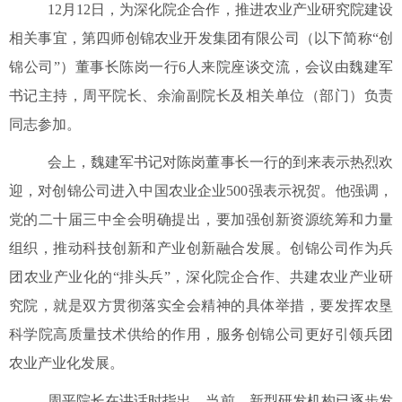
12
月
12
日，为深化院企合作，推进农业产业研究院建设
相关事宜，第四师创锦农业开发集团有限公司（以下简称
“
创
锦公司
”
）董事长陈岗一行
6
人来院座谈交流，会议由魏建军
书记主持，周平院长、
余渝
副院长及相关单位（部门）负责
同志参加。
会上，魏建军书记对陈岗董事长一行的到来表示热烈欢
迎，对
创锦公司进入中国农业企业
500
强表示祝贺。他强调，
党的二十届三中全会明确提出，要加强创新资源统筹和力量
组织，推动科技创新和产业创新融合发展。创锦公司作为兵
团农业产业化的
“
排头兵
”
，深化院企合作、共建农业产业研
究院，就是双方贯彻落实全会精神的具体举措，要发挥农
垦
科
学
院高质量技术供给的作用，服务创锦公司更好引领兵团
农业产业化发展。
周平院长在讲话时指出，当前，新型研发机构已逐步发