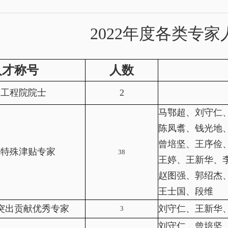
2022年度各类专
人才称号
人数
国工程院院士
2
马鄂超、刘守仁
陈凤翥、钱光地
曾培坚、王序俭
院特殊津贴专家
38
王婷、王新华、
赵图强、郭绍杰
王士国、段维
突出贡献优秀专家
刘守仁、王新华
3
刘守仁、曾培坚