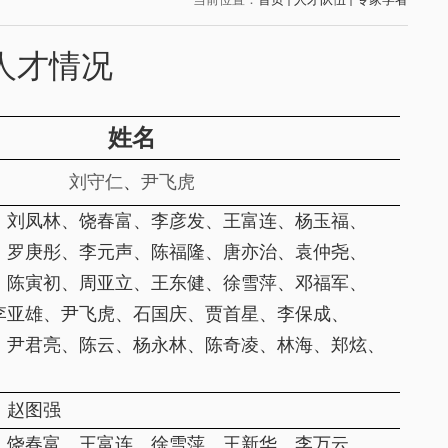
家人才情况
姓名
刘守仁
、
尹飞虎
、刘凤林、饶春富、李彦发、王富连、杨玉福、
、罗庚彤、李元声、陈福隆、唐亦治、袁仲尧、
、陈寅初、周亚立、王东健、徐雪萍、邓福军、
李亚雄、尹飞虎、石国庆、贾首星、李保成、
、尹君亮、陈云、杨永林、陈奇凌、林海、郑炫、
、赵图强
、饶春富、王富连、徐雪萍、王新华、李万云、