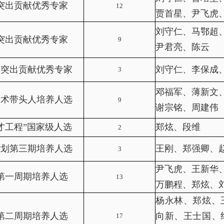
突出贡献优秀专家
12
贾首星、尹飞虎
刘守仁、马鄂超
突出贡献优秀专家
9
尹君亮、陈云
有突出贡献优秀专家
刘守仁、李保成
3
邓福军、薄新文
技术带头人培养人选
9
谢宗铭、周建伟
才工程”国家级人选
郑炫、段维
2
计划第三期培养人选
王刚、郑强卿、
3
尹飞虎、王新华
第一周期培养人选
13
万鹏程、郑炫、
杨永林、郑炫、
第二周期培养人选
向新、王士国、
17