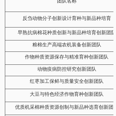
团队名称
反刍动物分子创新设计育种与新品种培育
早熟抗病棉花种质创新与新品种培育创新团队
粮棉生产高端农机装备创新团队
作物种质资源保存与精准育种创新团队
动物疫病防控研究创新团队
红枣加工保鲜与质量安全创新团队
大豆与特色经济作物育种创新团队
优质机采棉种质资源创制与新品种选育创新团