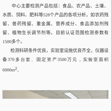
中心主要
检测产品包括：食品、农产品、
土壤
、
水质
、饲料、
肥料
等
528
个产品
的各项分析，如农药残
留、
兽药残留
、
重金属、营养成分、食品添加剂残
留、植物生长调节剂等
。
目前
认证范围检测参数
有
1500
多
个。
检测科研条件优良，实验室设施
优良
齐全，仪器设
备
370
多台套、固定资产
3500
万元，实验室面积
2
60
00m
。