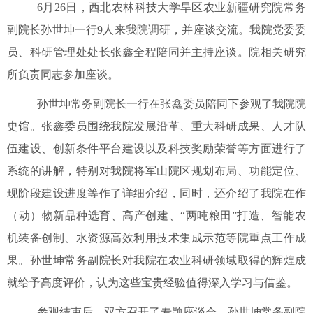
6
月
26
日，西北农林科技大学旱区农业新疆研究院常务
副院长孙世坤
一行
9
人来我院调研，并座谈交流。
我
院党委委
员、科研管理处处长张鑫
全程陪同并主持座谈。院相关
研究
所
负责
同志
参加座谈
。
孙世坤常务副院长一行在张鑫
委员
陪同下参观了我院院
史馆
。
张鑫委员围绕我院发展沿革、重大科研成果、人才队
伍建设
、创新
条件平台
建设以及科技奖励
荣誉等
方面
进行了
系统的讲解
，
特别对
我
院将军山院区规划布局、功能
定位、
现阶段
建设进度
等作了
详细介绍
，
同时，还介绍了我院在作
（动）
物
新品种选育
、
高产创建、“两吨粮田”打造、智能农
机装备创制、水资源高效利用技术集成示范等院重点工作成
果
。孙世坤常务副院长对我院在农业科研领域取得的辉煌成
就给予高度评价，认为这些宝贵经验值得深入学习与借鉴。
参观结束后，
双方
召开
了
专题座谈会
。
孙世坤常务副
院