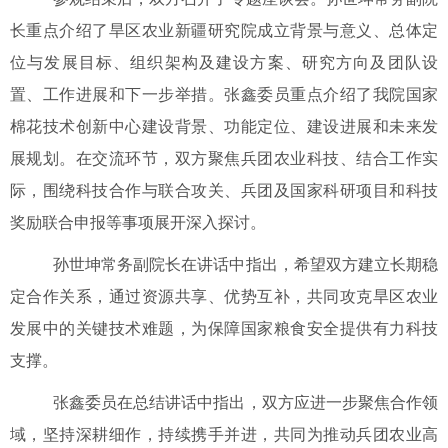
长重点介绍了旱区农业新疆研究院成立背景与意义、总体定
位与发展目标、组织架构及建设方案、研究方向及团队设
置、工作进展和下一步举措。张鑫委员重点介绍了我院
国家
棉花技术创新中心建设背景、功能定位、
建设进展
和未来发
展规划。在交流环节，双方聚焦
兵团农业科技、结合工作实
际，围绕科技合作与联合攻关、兵团及国家科研项目和科技
奖励联合申报
等事项展开深入探讨。
孙世
坤常务副院长在
讲话中指出，
希望
双方建立长期稳
定合作关系，通过资源共享、优势互补，共同攻克旱区农业
发展中的关键技术难题，为保障国家粮食安全提供有力科技
支撑。
张
鑫
委员在总结讲话中指出
，
双方
应进一步聚焦合作领
域，坚持深耕细作，持续
携手
并进
，共同为推动
兵团
农业高